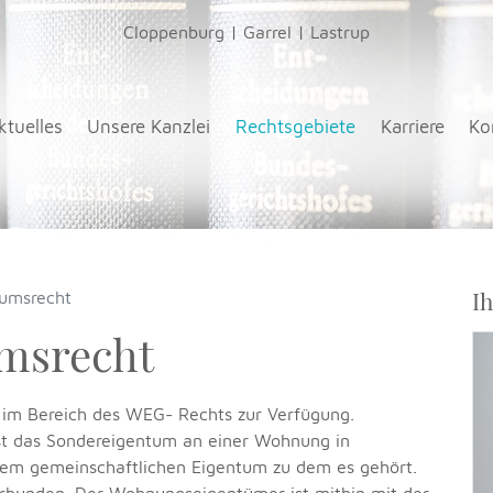
Cloppenburg
|
Garrel
|
Lastrup
ktuelles
Unsere Kanzlei
Rechtsgebiete
Karriere
Ko
I
umsrecht
msrecht
 im Bereich des WEG- Rechts zur Verfügung.
t das Sondereigentum an einer Wohnung in
dem gemeinschaftlichen Eigentum zu dem es gehört.
erbunden. Der Wohnungseigentümer ist mithin mit der