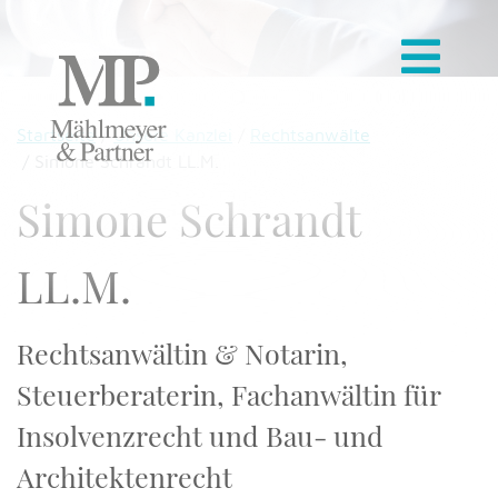
Startseite
Unsere Kanzlei
Rechtsanwälte
Simone Schrandt LL.M.
Simone Schrandt
LL.M.
Rechtsanwältin & Notarin,
Steuerberaterin, Fachanwältin für
Insolvenzrecht und Bau- und
Architektenrecht