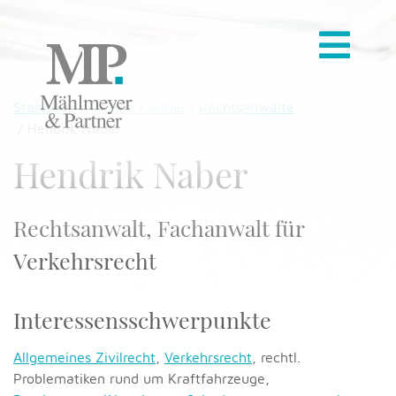
Startseite
Unsere Kanzlei
Rechtsanwälte
Hendrik Naber
Hendrik Naber
Rechtsanwalt, Fachanwalt für
Verkehrsrecht
Interessensschwerpunkte
Allgemeines Zivilrecht
,
Verkehrsrecht
, rechtl.
Problematiken rund um Kraftfahrzeuge,